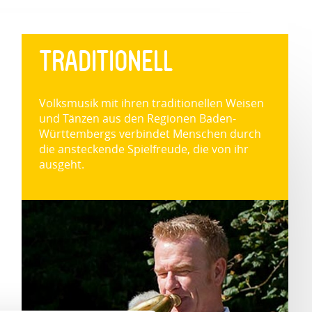
TRADITIONELL
Volksmusik mit ihren traditionellen Weisen
und Tänzen aus den Regionen Baden-
Württembergs verbindet Menschen durch
die ansteckende Spielfreude, die von ihr
ausgeht.