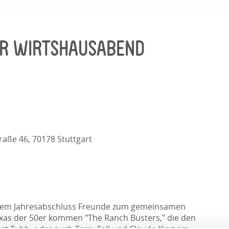
ER WIRTSHAUSABEND
raße 46, 70178 Stuttgart
ihrem Jahresabschluss Freunde zum gemeinsamen
Texas der 50er kommen "The Ranch Busters," die den
est Tubb, oder auch Terry Fell und Claude King am