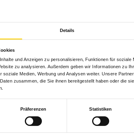
etzung bestehend aus Steel Guitar, Fiddle, Bass,
n der Country- und Hillbilly-Landschaft heute meistens
le, herzzerreißende Balladen. Nicht besonders
 einem Bus gestiegen, der 300 Meilen von einer
Details
ollt ist.
Cookies
nhalte und Anzeigen zu personalisieren, Funktionen für soziale
Website zu analysieren. Außerdem geben wir Informationen zu I
r soziale Medien, Werbung und Analysen weiter. Unsere Partner
 Daten zusammen, die Sie ihnen bereitgestellt haben oder die s
n.
Präferenzen
Statistiken