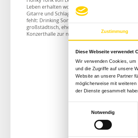
Leben erhalten wollen. Mit einer klassischen Bes
Gitarre und Schlagzeug liefern sie das ab, was i
fehlt: Drinking Songs, Shuffles im Ray Price-Sty
großstädtisch, eher so als wären sie gerade aus
Zustimmung
Konzerthalle zur nächsten den Highway runter ger
Diese Webseite verwendet 
Wir verwenden Cookies, um I
und die Zugriffe auf unsere 
Website an unsere Partner fü
möglicherweise mit weiteren
der Dienste gesammelt habe
Einwilligungsauswahl
Notwendig