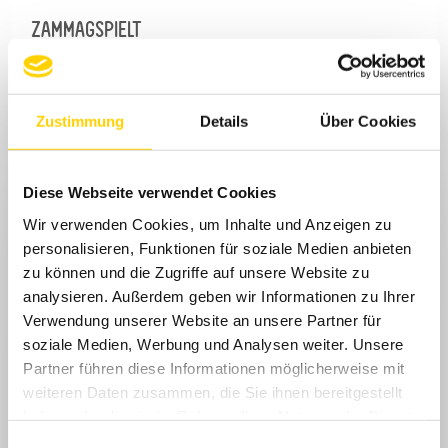
ZAMMAGSPIELT
2026-06-26
Zammagspielt in Bittelschieß
Zustimmung
Details
Über Cookies
Diese Webseite verwendet Cookies
Wir verwenden Cookies, um Inhalte und Anzeigen zu
TRADITIONELL
personalisieren, Funktionen für soziale Medien anbieten
Volksmusik mit ihren traditionellen Weisen und Tänzen aus den
zu können und die Zugriffe auf unsere Website zu
Regionen Baden- Württembergs verbindet Menschen durch die
ansteckende Spielfreude, die von ihr ausgeht.
analysieren. Außerdem geben wir Informationen zu Ihrer
Verwendung unserer Website an unsere Partner für
soziale Medien, Werbung und Analysen weiter. Unsere
Partner führen diese Informationen möglicherweise mit
weiteren Daten zusammen, die Sie ihnen bereitgestellt
haben oder die sie im Rahmen Ihrer Nutzung der Dienste
gesammelt haben.
Einwilligungsauswahl