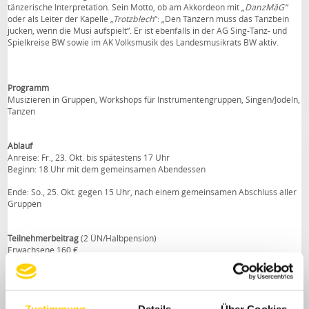
tänzerische Interpretation. Sein Motto, ob am Akkordeon mit „
DanzMäG“
oder als Leiter der Kapelle
„Trotzblech
“: „Den Tänzern muss das Tanzbein
jucken, wenn die Musi aufspielt“. Er ist ebenfalls in der AG Sing-Tanz- und
Spielkreise BW sowie im AK Volksmusik des Landesmusikrats BW aktiv.
Programm
Musizieren in Gruppen, Workshops für Instrumentengruppen, Singen/Jodeln,
Tanzen
Ablauf
Anreise: Fr., 23. Okt. bis spätestens 17 Uhr
Beginn: 18 Uhr mit dem gemeinsamen Abendessen
Ende: So., 25. Okt. gegen 15 Uhr, nach einem gemeinsamen Abschluss aller
Gruppen
Teilnehmerbeitrag
(2 ÜN/Halbpension)
Erwachsene 160 €,
Schüler/Studenten 75 €,
Unterbringung meist in Doppelzimmern (nach Verfügbarkeit),
Einzelzimmerzuschlag 40 €