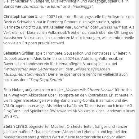
Sie ist Musikerin, Sängerin, Musikethnologin und Pädagogin, spielt u.a. in
Bands wie „
Zündschnur & Bänd“ und „finkslinggs“.
Christoph Lambertz
, seit 2007 Leiter der Beratungsstelle für Volksmusik des
Bezirks Schwaben, hat in Bamberg Ethnomusikologie studiert, spielt
Klarinette und tritt u.a. mit Kapellen wie „
Rohrfrei
“ oder „
Massanari
“ auf. Als
Vertreter der klassischen Volksmusik freut er sich auch über die Öffnung der
klassischen Volksmusik hin zu anderen Musikrichtungen, wie es mittlerweile
von vielen Gruppen praktiziert wird.
Sebastian Gröller
, spielt Trompete, Sousaphon und Kontrabass. Er leitet in
Doppelspitze mit Alois Schmelz seit 2024 die Abteilung Volksmusik im
Bayerischen Landesverein für Heimatpflege e.V. und spielt u.a. bei
"Widersacher aller Liedermacher",
dem
„Niederbayerischen
Musikantenstammtisch“.
Der eine oder andere kennt ihn vielleicht auch
noch aus dem
"SeppDeppSeptett"
Felix Huber,
aufgewachsen mit der „
Volksmusik Oberer Neckar
“ führte ihn
sein Weg vom Akkordeon über Trompete an den Kontrabass. Er ist heute in
vielfältigen Besetzungen wie Big-Band, Swing-Combi, Blasmusik und div.
VM-Gruppen unterwegs. Als leidenschaftlicher Tänzer ist er auch in der AG
Sing-Tanz- und Spielkreise BW sowie im AK Volksmusik des Landesmusikrats
BW aktiv.
Stefan Christl,
begeisterter Musiker, Orchesterleiter, Sänger und Tänzer
gleichermaßen. Er haucht seinem Akkordeon Leben ein und legt bei den
Musikstücken stets größten Wert auf eine facettenreiche und vor allem