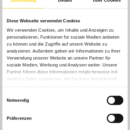
Zustimmung
Details
Über Cookies
Veranstaltungsort
Landesakademie für die musizierende Jugend in
Diese Webseite verwendet Cookies
Baden-Württemberg | Schlossbezirk 6
88416 Ochsenhausen | Telefon: 07352 9110-0
Wir verwenden Cookies, um Inhalte und Anzeigen zu
personalisieren, Funktionen für soziale Medien anbieten
Referenten
zu können und die Zugriffe auf unsere Website zu
Evelyn Fink-Mennel (Geige, Singen/Jodeln)
analysieren. Außerdem geben wir Informationen zu Ihrer
Christoph Lambertz (Klarinette/Singen)
Verwendung unserer Website an unsere Partner für
soziale Medien, Werbung und Analysen weiter. Unsere
Sebastian Gröller (Trompete)
Partner führen diese Informationen möglicherweise mit
Felix Huber (Bläser/Kontrabass)
weiteren Daten zusammen, die Sie ihnen bereitgestellt
haben oder die sie im Rahmen Ihrer Nutzung der Dienste
Stefan Christl (Akkordeon)
gesammelt haben.
Einwilligungsauswahl
Notwendig
Organisation & Anmeldung
Uwe Köppel | Brahmsstraße 6 | 73770 Denkendorf
Präferenzen
Telefon: 0178 3466679 | E-Mail: vmseminar@t-online.de
ANMELDESCHLUSS: 26.07.2026*