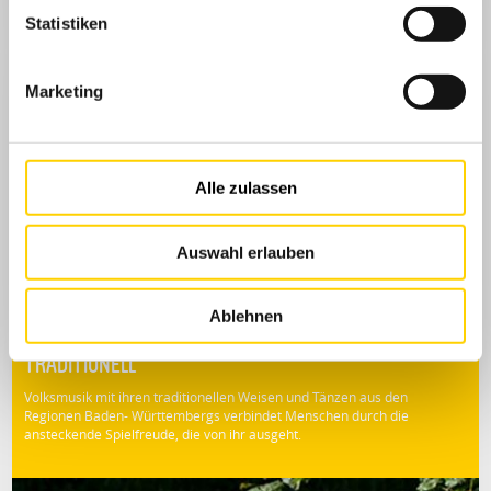
Statistiken
Es stehen 26 Plätze zur Verfügung
Marketing
*ACHTUNG: Bitte beachtet, dass der Anmeldeschluss aus organisatorischen
Gründen deutlich vorgezogen wurde. Er liegt VOR Beginn der Sommerferien
BW.
Hier geht's zum Anmeldeformular
Alle zulassen
Bitte ausgefüllt und unterschrieben gerne per Email oder per Post an o.g.
Adresse senden. Eine Anmeldebestätigung wird erst nach dem
Auswahl erlauben
Anmeldeschluss versandt.
Ablehnen
TRADITIONELL
Volksmusik mit ihren traditionellen Weisen und Tänzen aus den
Regionen Baden- Württembergs verbindet Menschen durch die
ansteckende Spielfreude, die von ihr ausgeht.