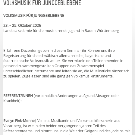
VOLKSMUSIK FÜR JUNGGEBLIEBENE
VOLKSMUSIK FÜR JUNGGEBLIEBENE
23. – 25. Oktober 2026
Landesakademie für die musizierende Jugend in Baden-Württemberg
Erfahrene Dozenten geben in diesem Seminar ihr Können und ihre
Begeisterung für die schwäbisch-allemannische, bayerische und
österreichische Volksmusik weiter. Sie vermitteln den Teilnehmenden in
passend zusammengestellten Gruppen das Zusammenspiel
unterschiedlicher Instrumente und leiten sie an, die Musikstücke tänzerisch
zu spielen. Zugelassen sind alle gängigen Volksmusikinstrumente.
REFERENT/INNEN
(vorbehaltlich Änderungen aufgrund Absagen oder
Krankheit)
:
Evelyn Fink-Mennel
, Vollblut-Musikantin und Volksmusikforscherin aus
Vorarlberg, ist wie in den beiden vergangenen Jahren Teil des
Referententeams und nimmt uns in die Welt der Geigen und des Jodelns mit.