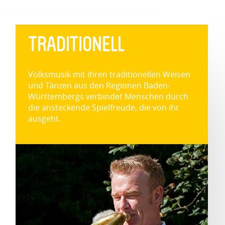
TRADITIONELL
Volksmusik mit ihren traditionellen Weisen
und Tänzen aus den Regionen Baden-
Württembergs verbindet Menschen durch
die ansteckende Spielfreude, die von ihr
ausgeht.